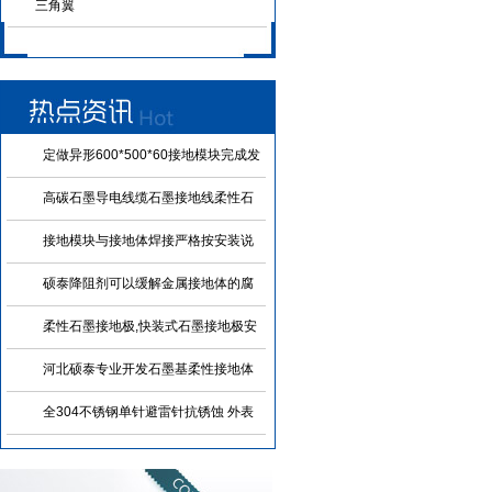
三角翼
定做异形600*500*60接地模块完成发
货
高碳石墨导电线缆石墨接地线柔性石
墨引下线 可定制各种规格
接地模块与接地体焊接严格按安装说
明和图纸进行施工
硕泰降阻剂可以缓解金属接地体的腐
蚀
柔性石墨接地极,快装式石墨接地极安
装施工原来这么简便
河北硕泰专业开发石墨基柔性接地体
(石墨接地线) 施工简便
全304不锈钢单针避雷针抗锈蚀 外表
美观 可以焊接使用