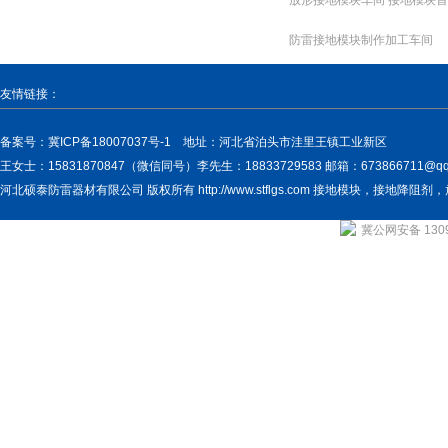
放形接地模块车间 接地模块首
防雷接地模块制作加工车间
六梅花接地模块车间
友情链接：
三角梅花接地模块加工生产中
备案号：
冀ICP备18007037号-1
地址：河北省泊头市洼里王镇工业新区
王女士：15831870847（微信同号）李先生：18833729583 邮箱：673866711@qq.
河北硕泰防雷器材有限公司 版权所有 http://www.stflgs.com 接地模块，接地
冀公网安备 1309