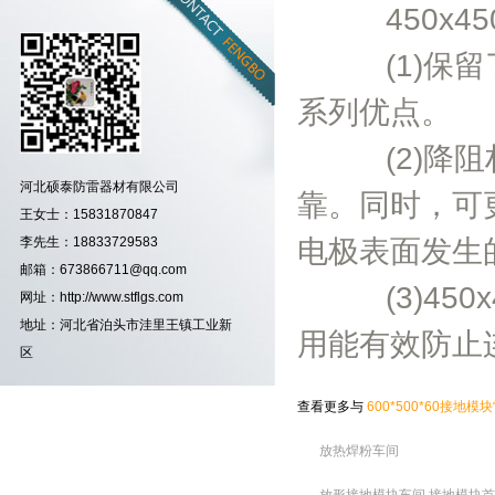
450x45
(1)保留
系列优点。
(2)降阻
河北硕泰防雷器材有限公司
靠。同时，可
王女士：15831870847
李先生：18833729583
电极表面发生
邮箱：673866711@qq.com
(3)450
网址：http://www.stflgs.com
地址：河北省泊头市洼里王镇工业新
用能有效防止
区
查看更多与
600*500*60接地模块
放热焊粉车间