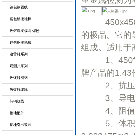
铜包钢圆线
铜包钢接地棒
450x45
热熔焊接模具 焊粉
的极品。它的
锌包钢接地极
组成。适用于
避雷针系列
1、450*
观测井系列
牌产品的1.43倍(
热镀锌圆钢
2、抗压强
热镀锌绞线
3、导电性能
纯铜绞线
4、阻值稳
接地配件
5、体积小，
接地引出装置