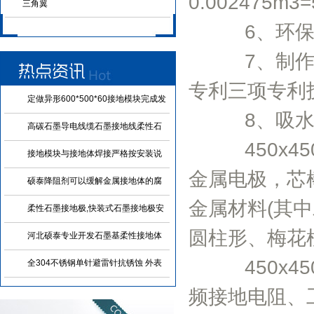
0.002475m3=
三角翼
6、环保性
7、制作工
专利三项专利
定做异形600*500*60接地模块完成发
8、吸水
货
高碳石墨导电线缆石墨接地线柔性石
450x45
墨引下线 可定制各种规格
接地模块与接地体焊接严格按安装说
明和图纸进行施工
金属电极，芯
硕泰降阻剂可以缓解金属接地体的腐
蚀
金属材料(其
柔性石墨接地极,快装式石墨接地极安
装施工原来这么简便
圆柱形、梅花
河北硕泰专业开发石墨基柔性接地体
(石墨接地线) 施工简便
450x45
全304不锈钢单针避雷针抗锈蚀 外表
美观 可以焊接使用
频接地电阻、