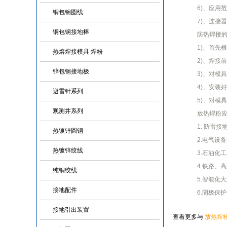
6)、应用范
铜包钢圆线
7)、连接器
铜包钢接地棒
防热焊接的
1)、首先根
热熔焊接模具 焊粉
2)、焊接前
锌包钢接地极
3)、对模具
4)、安装好
避雷针系列
5)、对模具
观测井系列
放热焊粉应
1. 防雷接
热镀锌圆钢
2.电气设备
热镀锌绞线
3.石油化工
4.铁路、高
纯铜绞线
5.智能化大
接地配件
6.阴极保护
接地引出装置
查看更多与
放热焊