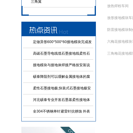
三角翼
放热焊粉车间
放形接地模块车
防雷接地模块制
六梅花接地模块
定做异形600*500*60接地模块完成发
货
高碳石墨导电线缆石墨接地线柔性石
三角梅花接地模
墨引下线 可定制各种规格
接地模块与接地体焊接严格按安装说
明和图纸进行施工
硕泰降阻剂可以缓解金属接地体的腐
蚀
柔性石墨接地极,快装式石墨接地极安
装施工原来这么简便
河北硕泰专业开发石墨基柔性接地体
(石墨接地线) 施工简便
全304不锈钢单针避雷针抗锈蚀 外表
美观 可以焊接使用