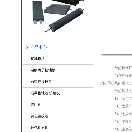
产品中心
接地模块
放热焊粉
电解离子接地极
放热焊接是一
放热焊接模具
的石墨模具内进行的
放热焊接的
石墨接地线 接地极
1)、操作安
降阻剂
2)、无需外
3)、连接器为
铜包钢绞线
4)、连接器为
铜包钢扁钢
5)、连接器