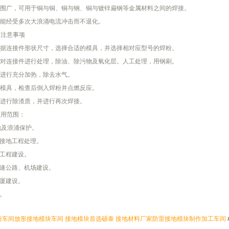
围广，可用于铜与铜、铜与钢、铜与镀锌扁钢等金属材料之间的焊接。
能经受多次大浪涌电流冲击而不退化。
注意事项
据连接件形状尺寸，选择合适的模具，并选择相对应型号的焊粉。
对连接件进行处理，除油、除污物及氧化层。人工处理，用钢刷。
进行充分加热，除去水气。
模具，检查后倒入焊粉并点燃反应。
进行除渣质，并进行再次焊接。
用范围：
地及浪涌保护。
接地工程处理。
工程建设。
速公路、机场建设。
厦建设。
。
粉车间
放形接地模块车间 接地模块首选硕泰 接地材料厂家
防雷接地模块制作加工车间