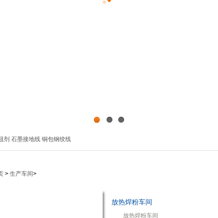
1
2
3
阻剂
石墨接地线
铜包钢绞线
页
>
生产车间
>
放热焊粉车间
放热焊粉车间